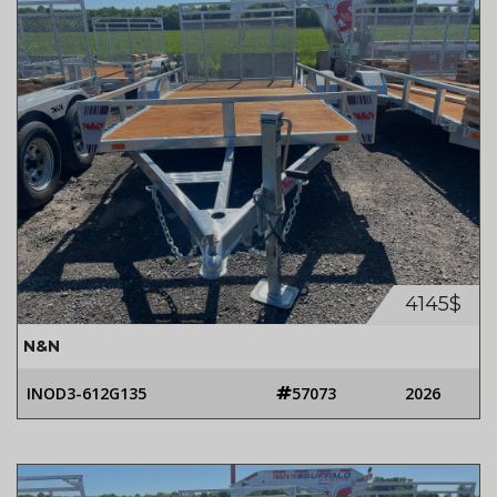
4145$
N&N
INOD3-612G135
57073
2026