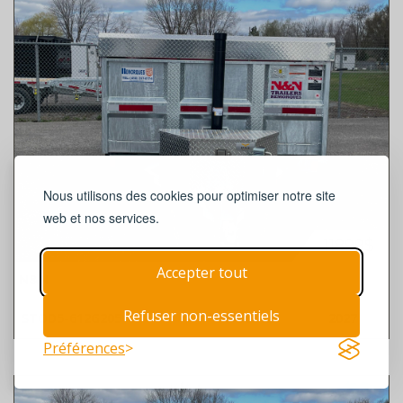
Nous utilisons des cookies pour optimiser notre site
web et nos services.
11899$
Accepter tout
N&N
Refuser non-essentiels
STOD5-612G205
58440
2027
Préférences