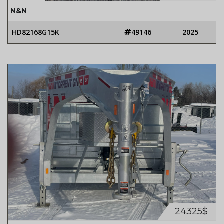
N&N
HD82168G15K
49146
2025
24325$