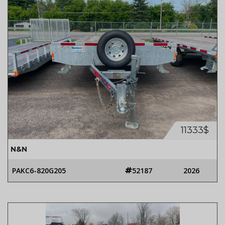
11333$
N&N
PAKC6-820G205
52187
2026