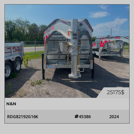
25175$
N&N
RDG82192G16K
45386
2024