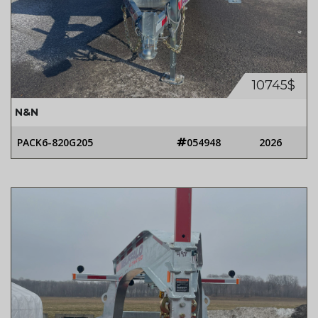
10745$
N&N
PACK6-820G205
054948
2026