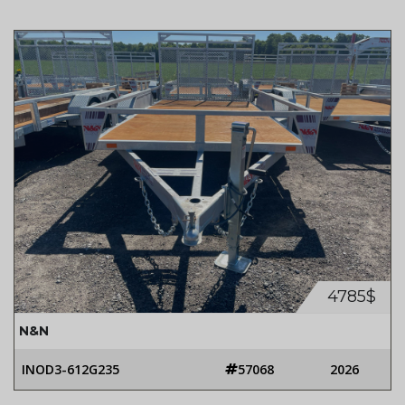
4785$
N&N
INOD3-612G235
57068
2026