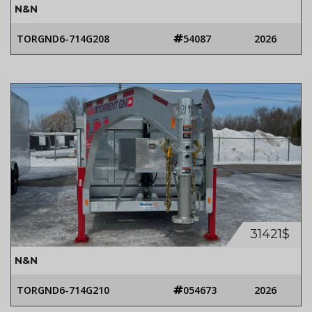
N&N
TORGND6-714G208
54087
2026
31421$
N&N
TORGND6-714G210
054673
2026