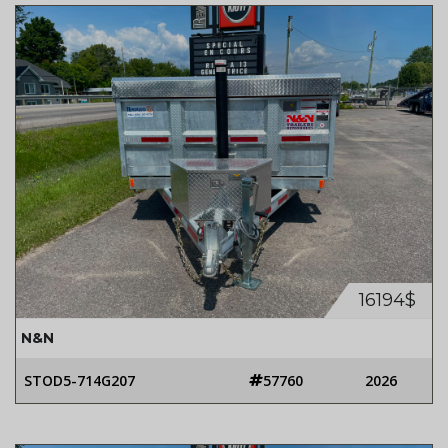
16194$
N&N
STOD5-714G207
57760
2026