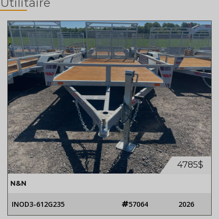
Utilitaire
4785$
N&N
INOD3-612G235
57064
2026