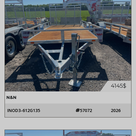
4145$
N&N
INOD3-612G135
57072
2026