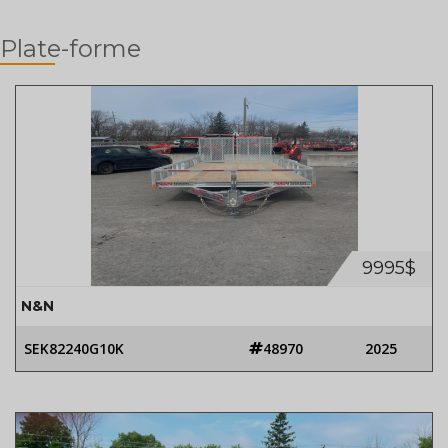
Plate-forme
9995$
N&N
SEK82240G10K
48970
2025