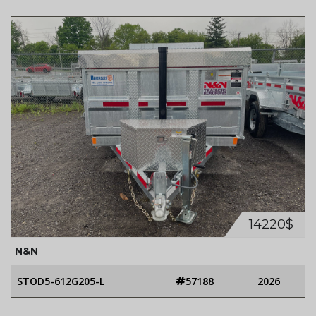
14220$
N&N
STOD5-612G205-L
57188
2026