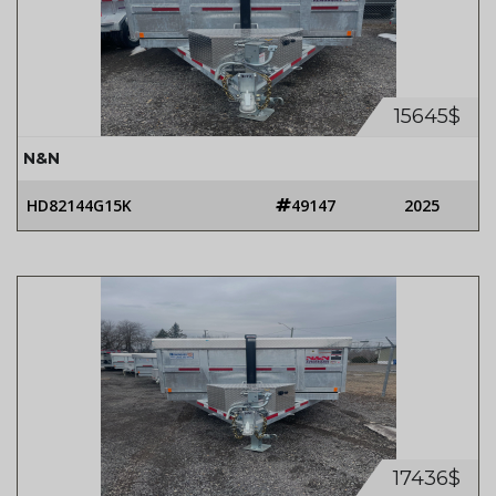
15645$
N&N
HD82144G15K
49147
2025
17436$