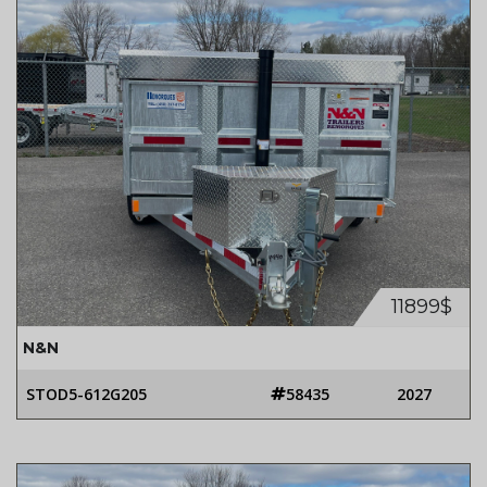
11899$
N&N
STOD5-612G205
58435
2027