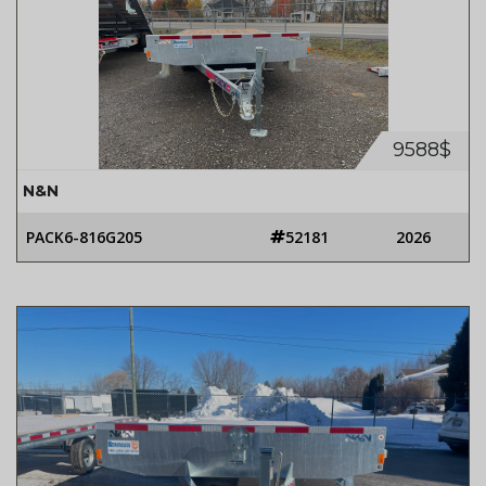
9588$
N&N
PACK6-816G205
52181
2026