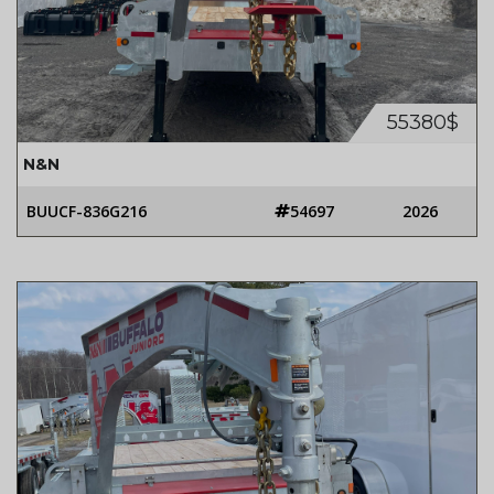
55380$
N&N
BUUCF-836G216
54697
2026