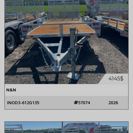
4145$
N&N
INOD3-612G135
57074
2026