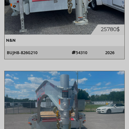
25780$
N&N
BUJH8-826G210
54310
2026