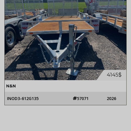
4145$
N&N
INOD3-612G135
57071
2026