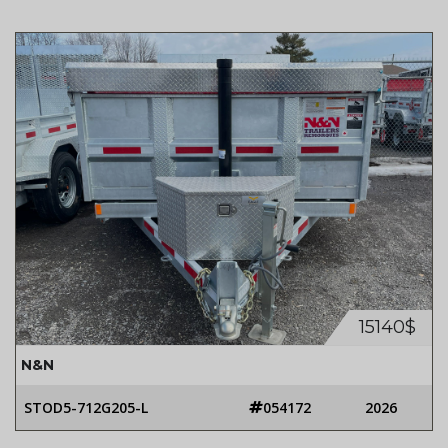
15140$
N&N
STOD5-712G205-L
054172
2026