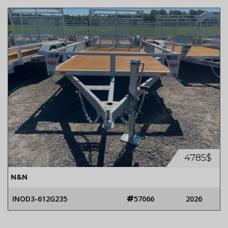
4785$
N&N
INOD3-612G235
57066
2026