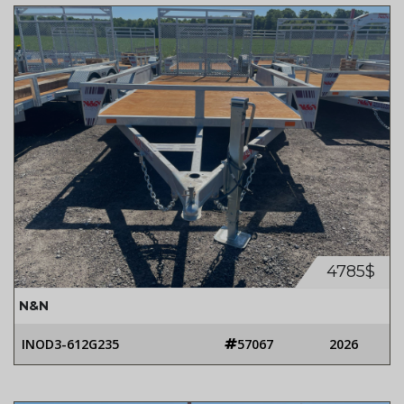
4785$
N&N
INOD3-612G235
57067
2026