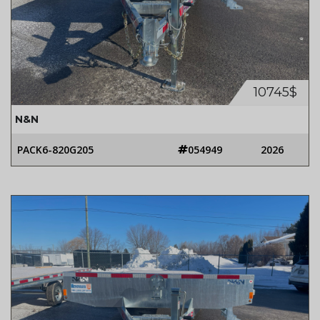
10745$
N&N
PACK6-820G205
054949
2026