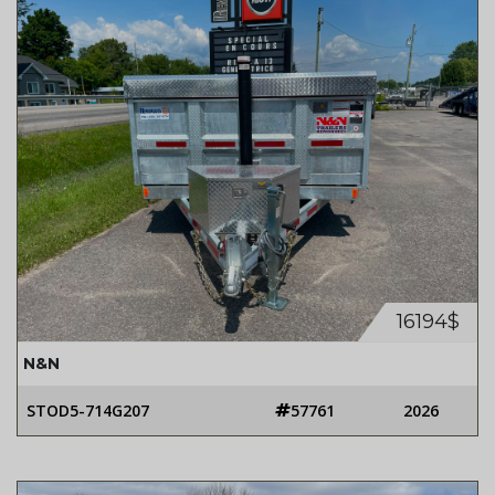
16194$
N&N
STOD5-714G207
57761
2026