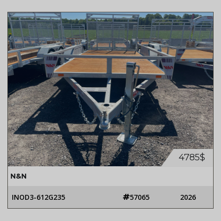
4785$
N&N
INOD3-612G235
57065
2026