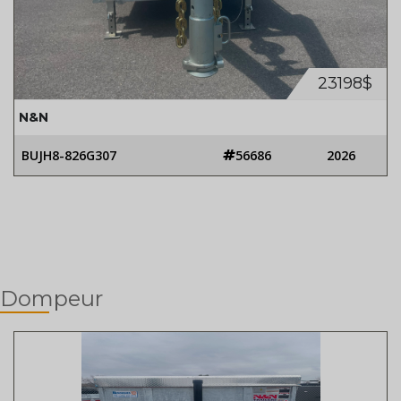
23198$
N&N
BUJH8-826G307
56686
2026
Dompeur