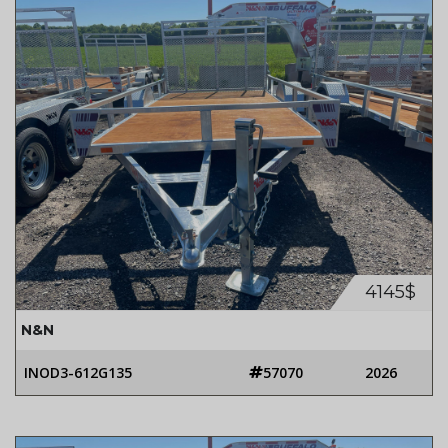
4145$
N&N
INOD3-612G135
57070
2026