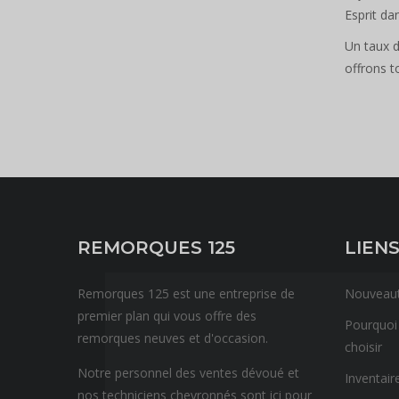
Esprit da
Un taux d
offrons t
REMORQUES 125
LIENS
Remorques 125 est une entreprise de
Nouveau
premier plan qui vous offre des
Pourquoi
remorques neuves et d'occasion.
choisir
Notre personnel des ventes dévoué et
Inventair
nos techniciens chevronnés sont ici pour