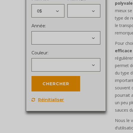
polyvale
mieux se
0$
type de r
le transp
Année:
remorque
Pour choi
efficace
Couleur:
régulière
permet d
du type d
important
souvent c
pourrait 
Réinitialiser
un peu pl
sauces da
Nous le v
d’utilisa