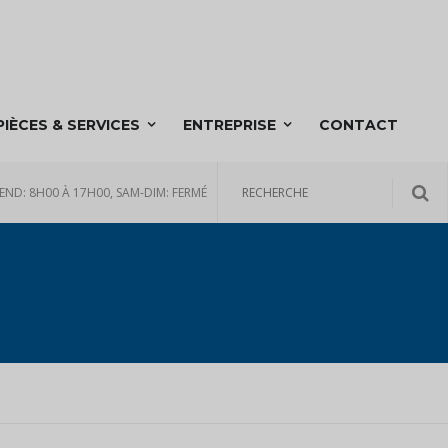
PIÈCES & SERVICES
ENTREPRISE
CONTACT
END: 8H00 À 17H00, SAM-DIM: FERMÉ