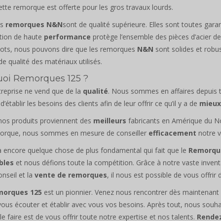
tte remorque est offerte pour les gros travaux lourds.
es
remorques N&N
sont de qualité supérieure. Elles sont toutes gara
ation de haute
performance
protège l’ensemble des pièces d’acier de l
ots, nous pouvons dire que les remorques
N&N
sont solides et robus
de qualité des matériaux utilisés.
oi Remorques 125 ?
reprise ne vend que de la
qualité
. Nous sommes en affaires depuis
 d’établir les besoins des clients afin de leur offrir ce qu’il y a de
mieux
nos produits proviennent des
meilleurs
fabricants en Amérique du N
morque, nous sommes en mesure de conseiller
efficacement
notre v
 a encore quelque chose de plus fondamental qui fait que le
Remorqu
bles
et nous défions toute la compétition. Grâce à notre vaste inventa
onseil et la
vente de remorques
, il nous est possible de vous offr
morques 125
est un pionnier. Venez nous rencontrer dès maintenant
ous écouter et établir avec vous vos besoins. Après tout, nous souh
le faire est de vous offrir toute notre expertise et nos talents.
Rende