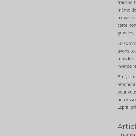
transpor
même d
a égaleme
cette nom
grandes; 
En somm
avons tou
mais lors
inventair
Bref, le
répondra
pour vous
notre
va
Esprit, p
Arti
Il faut bi