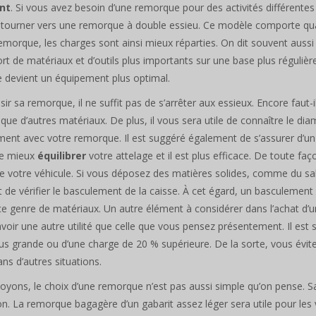
nt
. Si vous avez besoin d’une remorque pour des activités différentes
 tourner vers une remorque à double essieu. Ce modèle comporte quat
emorque, les charges sont ainsi mieux réparties. On dit souvent auss
ort de matériaux et d’outils plus importants sur une base plus réguliè
 devient un équipement plus optimal.
sir sa remorque, il ne suffit pas de s’arrêter aux essieux. Encore faut-i
que d’autres matériaux. De plus, il vous sera utile de connaître le di
ment avec votre remorque. Il est suggéré également de s’assurer d’u
e mieux
équilibrer
votre attelage et il est plus efficace. De toute fa
e votre véhicule. Si vous déposez des matières solides, comme du sab
 de vérifier le basculement de la caisse. À cet égard, un basculement 
e genre de matériaux. Un autre élément à considérer dans l’achat d’
avoir une autre utilité que celle que vous pensez présentement. Il es
us grande ou d’une charge de 20 % supérieure. De la sorte, vous évit
ns d’autres situations.
oyons, le choix d’une remorque n’est pas aussi simple qu’on pense. Sac
tion. La remorque bagagère d’un gabarit assez léger sera utile pour le