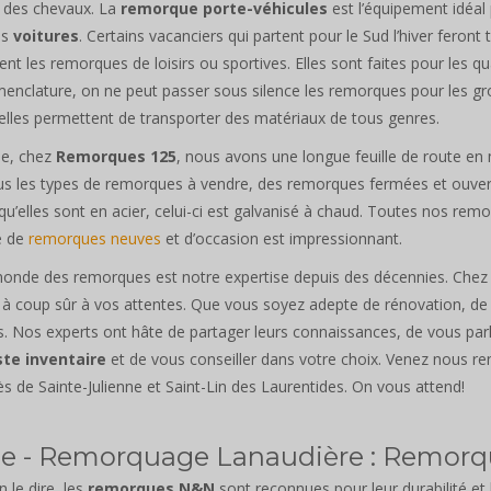
t des chevaux. La
remorque porte-véhicules
est l’équipement idéal
es
voitures
. Certains vacanciers qui partent pour le Sud l’hiver feront
nt les remorques de loisirs ou sportives. Elles sont faites pour les q
enclature, on ne peut passer sous silence les remorques pour les gr
elles permettent de transporter des matériaux de tous genres.
e, chez
Remorques 125
, nous avons une longue feuille de route e
s les types de remorques à vendre, des remorques fermées et ouvert
qu’elles sont en acier, celui-ci est galvanisé à chaud. Toutes nos rem
e de
remorques neuves
et d’occasion est impressionnant.
 monde des remorques est notre expertise depuis des décennies. Ch
 à coup sûr à vos attentes. Que vous soyez adepte de rénovation, d
. Nos experts ont hâte de partager leurs connaissances, de vous parler
ste inventaire
et de vous conseiller dans votre choix. Venez nous r
rès de Sainte-Julienne et Saint-Lin des Laurentides. On vous attend!
cle - Remorquage Lanaudière : Remo
en le dire, les
remorques N&N
sont reconnues pour leur durabilité et