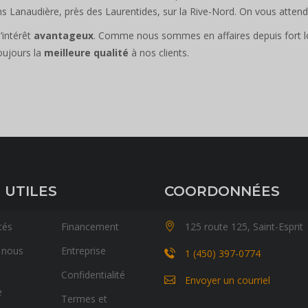
ns Lanaudière, près des Laurentides, sur la Rive-Nord. On vous attend
’intérêt
avantageux
. Comme nous sommes en affaires depuis fort l
oujours la
meilleure qualité
à nos clients.
 UTILES
COORDONNÉES
tés
Financement
125 route 125, Saint-Esprit
 nous
Entreprise
1 (450) 397-0774
Confidentialité
Envoyer un courriel
e
Termes et