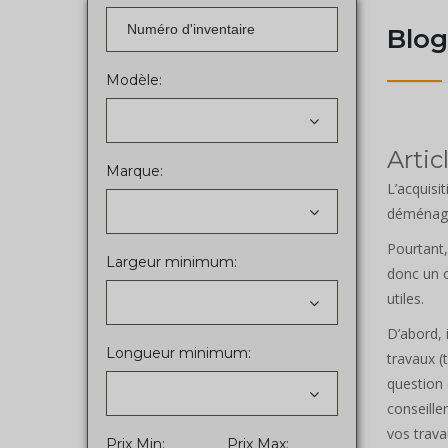
Blo
Modèle:
Artic
Marque:
L’acquisi
déménag
Pourtant,
Largeur minimum:
donc un c
utiles.
D’abord, 
Longueur minimum:
travaux (
question 
conseille
vos trava
Prix Min:
Prix Max: