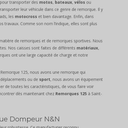
 pour transporter des
motos
,
bateaux
,
vélos
ou
 transporter leur véhicule dans ce genre de remorque. Il y
uads, les
motocross
et bien davantage. Enfin, dans
os travaux. Comme son nom l’indique, elles sont plus
n matière de remorques et de remorques sportives. Nous
es. Nos caisses sont faites de différents
matériaux
,
orques ont une large capacité de charge et notre
ez Remorque 125, nous avons une remorque qui
e déplacements ou de
sport
, nous avons un équipement
 de toutes les caractéristiques, de vous faire voir
encontrer dès maintenant chez
Remorques 125
à Saint-
rque Dompeur N&N
 leur robustesse. Ce manufacturier reconnu