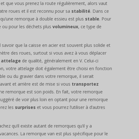
 et que vous prenez la route régulièrement, alors vaut
re roues et il est reconnu pour sa
stabilité
. Dans ce
i qu’une remorque à double essieu est plus
stable
. Pour
re ou pour les déchets plus
volumineux
, ce type de
l savoir que la caisse en acier est souvent plus solide et
amètre des roues, surtout si vous avez à vous déplacer
n
attelage
de qualité, généralement en V. Celui-ci
çon, votre attelage doit également être choisi en fonction
le ou du gravier dans votre remorque, il serait
avant et arrière est de mise si vous
transportez
une remorque est son poids. En fait, votre remorque
t suggéré de voir plus loin en optant pour une remorque
erez les
surprises
et vous pourrez l’utiliser à d’autres
hez qu’il existe autant de remorques qu’il y a
s vacances. La remorque van est plus spécifique pour le