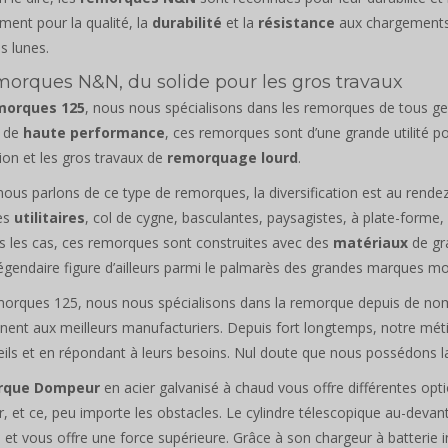
ent pour la qualité, la
durabilité
et la
résistance
aux chargements 
s lunes.
morques N&N, du solide pour les gros travaux
morques 125
, nous nous spécialisons dans les remorques de tous g
é de
haute performance
, ces remorques sont d’une grande utilité po
ion et les gros travaux de
remorquage lourd
.
ous parlons de ce type de remorques, la diversification est au rend
es
utilitaires
, col de cygne, basculantes, paysagistes, à plate-forme,
s les cas, ces remorques sont construites avec des
matériaux
de gra
gendaire figure d’ailleurs parmi le palmarès des grandes marques mo
orques 125, nous nous spécialisons dans la remorque depuis de n
nent aux meilleurs manufacturiers. Depuis fort longtemps, notre mét
ils et en répondant à leurs besoins. Nul doute que nous possédons 
rque Dompeur
en acier galvanisé à chaud vous offre différentes opt
, et ce, peu importe les obstacles. Le cylindre télescopique au-deva
et vous offre une force supérieure. Grâce à son chargeur à batterie i