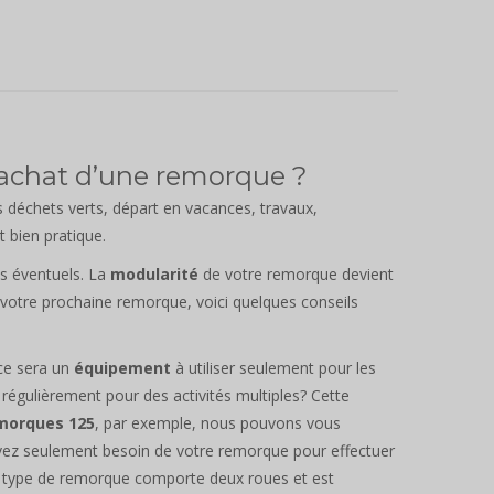
l’achat d’une remorque ?
es déchets verts, départ en vacances, travaux,
 bien pratique.
ns éventuels. La
modularité
de votre remorque devient
e votre prochaine remorque, voici quelques conseils
 ce sera un
équipement
à utiliser seulement pour les
 régulièrement pour des activités multiples? Cette
morques 125
, par exemple, nous pouvons vous
us avez seulement besoin de votre remorque pour effectuer
e type de remorque comporte deux roues et est