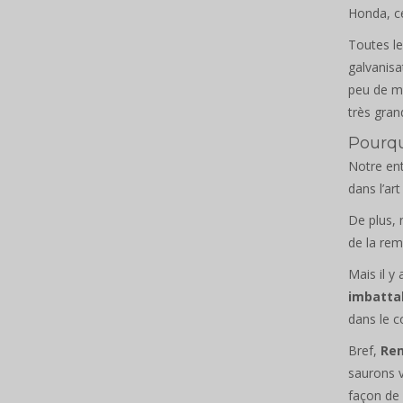
Honda, ce
Toutes l
galvanis
peu de m
très gran
Pourqu
Notre ent
dans l’art
De plus, 
de la re
Mais il y
imbatta
dans le c
Bref,
Re
saurons v
façon de 