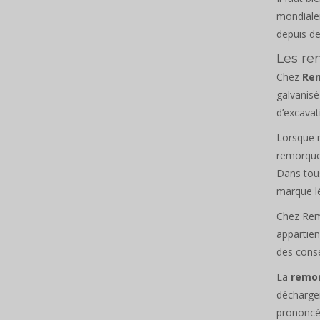
mondialem
depuis de
Les re
Chez
Re
galvanis
d’excavat
Lorsque n
remorqu
Dans tou
marque lé
Chez Rem
appartien
des conse
La
remo
décharger
prononcé 