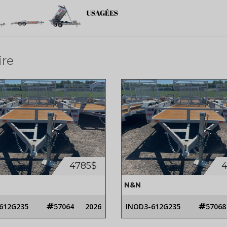
ire
4785$
4
N&N
612G235
57064
2026
INOD3-612G235
57068