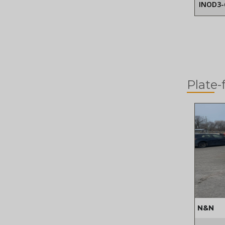
INOD3-
Plate
N&N