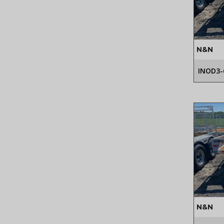
N&N
INOD3-
N&N