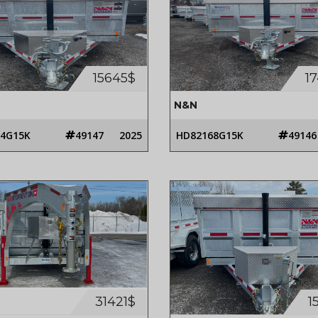
15645$
1
N&N
4G15K
49147
2025
HD82168G15K
49146
31421$
1