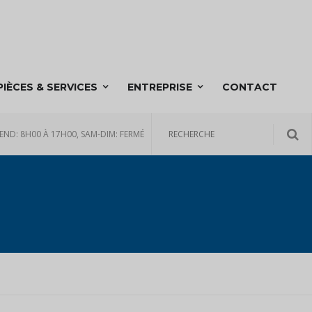
PIÈCES & SERVICES
ENTREPRISE
CONTACT
END: 8H00 À 17H00, SAM-DIM: FERMÉ