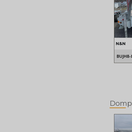
N&N
BUJH8-
Domp