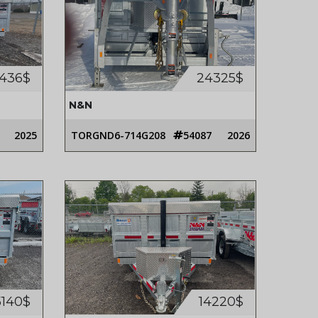
7436$
24325$
N&N
2025
TORGND6-714G208
54087
2026
5140$
14220$