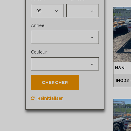
0$
Année:
Couleur:
N&N
INOD3-
Réinitialiser