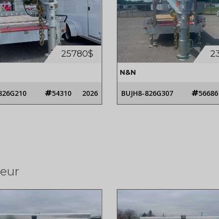
25780$
2
N&N
826G210
54310
2026
BUJH8-826G307
56686
eur