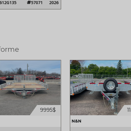
612G135
57071
2026
-forme
9995$
1
N&N