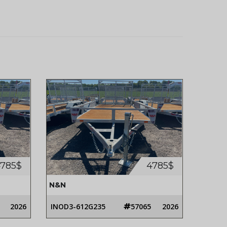
785$
4785$
N&N
2026
INOD3-612G235
57065
2026