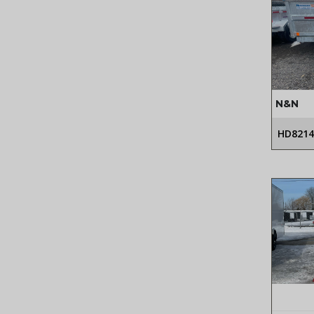
N&N
HD8214