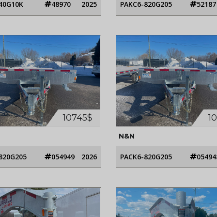
40G10K
48970
2025
PAKC6-820G205
52187
10745$
1
N&N
820G205
054949
2026
PACK6-820G205
05494