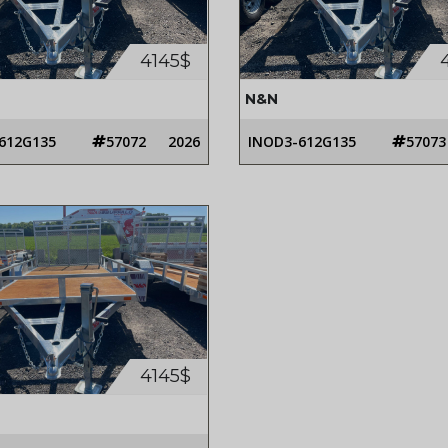
4145$
N&N
612G135
57072
2026
INOD3-612G135
57073
4145$