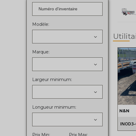
Modèle:
Utilita
Marque:
Largeur minimum:
Longueur minimum:
N&N
INOD3-
Prix Min:
Prix Max: