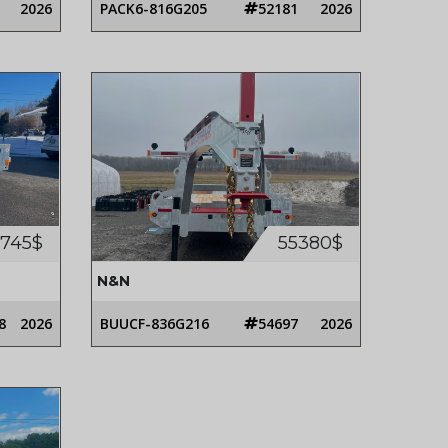
2026
PACK6-816G205
52181
2026
0745$
55380$
N&N
8
2026
BUUCF-836G216
54697
2026