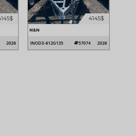
4145$
4145$
N&N
2026
INOD3-612G135
57074
2026