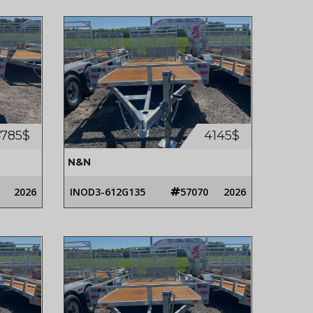
785$
4145$
N&N
2026
INOD3-612G135
57070
2026