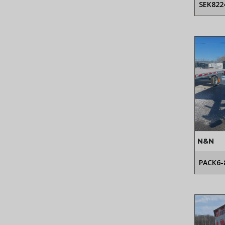
SEK822
N&N
PACK6-