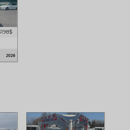
3198$
2026