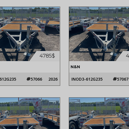
4785$
4
N&N
612G235
57066
2026
INOD3-612G235
57067