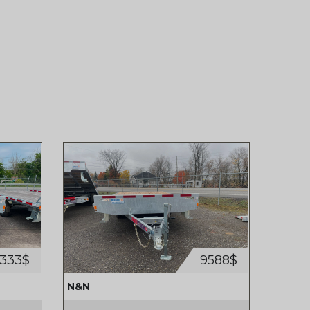
1333$
9588$
N&N