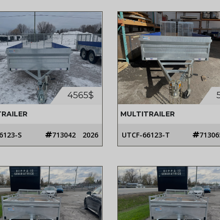
4565$
TRAILER
MULTITRAILER
6123-S
713042
2026
UTCF-66123-T
71306