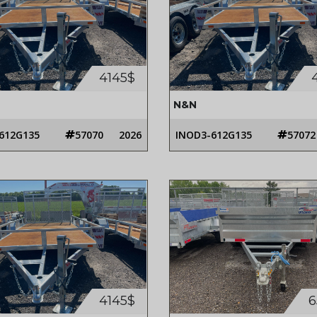
4145$
N&N
612G135
57070
2026
INOD3-612G135
57072
4145$
6