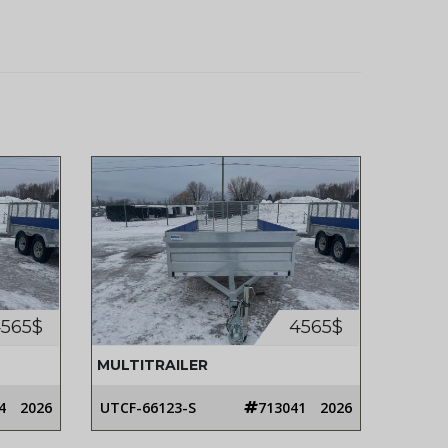
565$
4565$
MULTITRAILER
4
2026
UTCF-66123-S
713041
2026