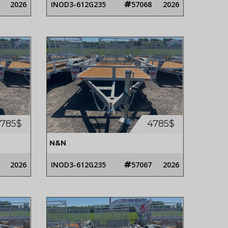
2026
INOD3-612G235
57068
2026
785$
4785$
N&N
2026
INOD3-612G235
57067
2026