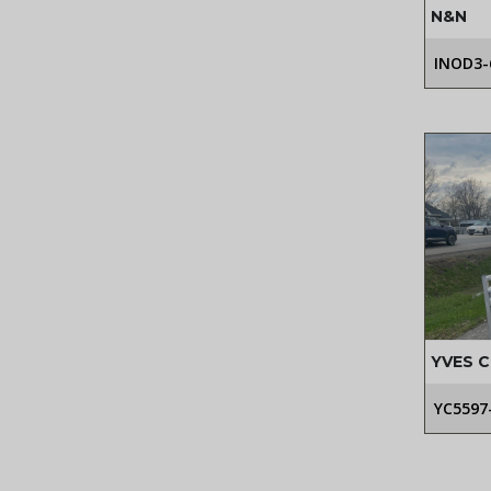
N&N
INOD3-
YVES 
D
YC5597