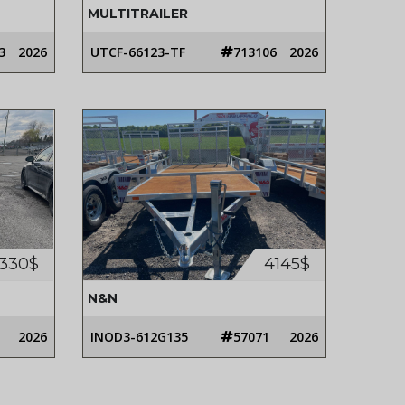
MULTITRAILER
3
2026
UTCF-66123-TF
713106
2026
330$
4145$
N&N
2026
INOD3-612G135
57071
2026