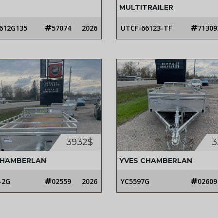
MULTITRAILER
612G135
57074
2026
UTCF-66123-TF
71309
3932$
3
CHAMBERLAN
YVES CHAMBERLAN
D
-2G
02559
2026
YC5597G
02609