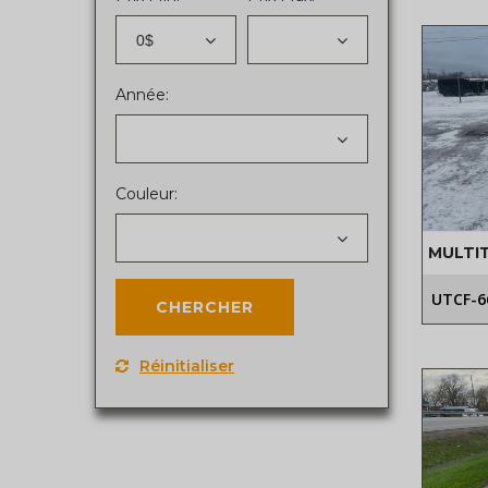
0$
Année:
Couleur:
MULTI
UTCF-6
Réinitialiser