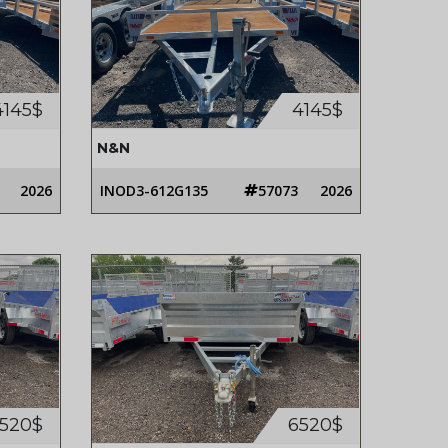
4145$
4145$
N&N
2026
INOD3-612G135
57073
2026
520$
6520$