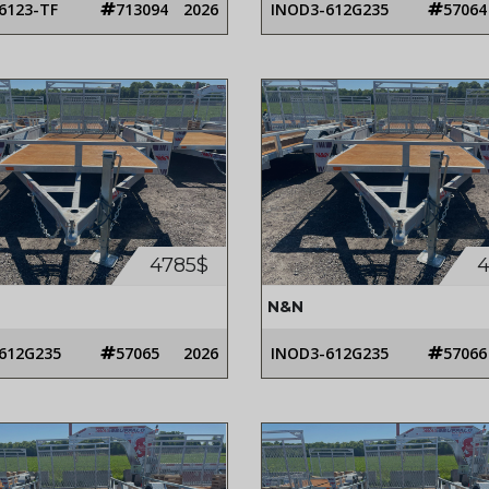
6123-TF
713094
2026
INOD3-612G235
57064
4785$
4
N&N
612G235
57065
2026
INOD3-612G235
57066