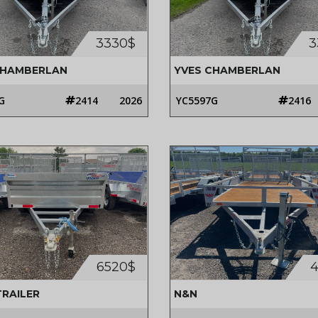
3330$
3
CHAMBERLAN
YVES CHAMBERLAN
D
G
2414
2026
YC5597G
2416
6520$
4
TRAILER
N&N