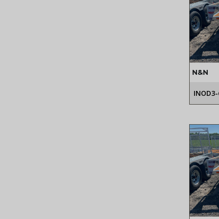
N&N
INOD3-