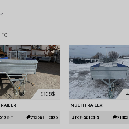
ire
5168$
4
TRAILER
MULTITRAILER
6123-T
713061
2026
UTCF-66123-S
71303