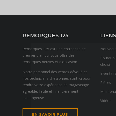
REMORQUES 125
LIENS
Remorques 125 est une entreprise de
Nouveau
premier plan qui vous offre des
Pourquoi
remorques neuves et d'occasion.
choisir
Notre personnel des ventes dévoué et
Inventair
nos techniciens chevronnés sont ici pour
Pièces
rendre votre expérience de magasinage
agréable, facile et financièrement
Mainten
avantageuse.
Vidéos
EN SAVOIR PLUS