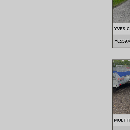
YVES 
D
YC5597
MULTI