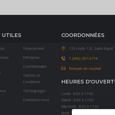
 UTILES
COORDONNÉES
tés
Financement
125 route 125, Saint-Esprit
 nous
Entreprise
1 (450) 397-0774
Confidentialité
Envoyer un courriel
e
Termes et
HEURES D'OUVER
Conditions
ance
Témoignages
Lundi : 8:00 à 17:00
Contactez-nous
Mardi : 8:00 à 17:00
Mercredi : 8:00 à 17:00
Jeudi : 8:00 à 17:00