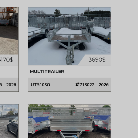
5170$
3690$
MULTITRAILER
5
2026
UT510SO
713022
2026