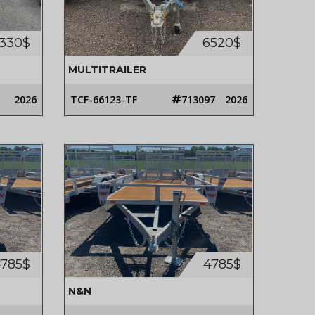
330$
6520$
MULTITRAILER
2026
TCF-66123-TF
713097
2026
785$
4785$
N&N