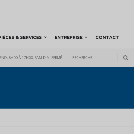
PIÈCES & SERVICES
ENTREPRISE
CONTACT
END: 8H00 À 17H00, SAM-DIM: FERMÉ