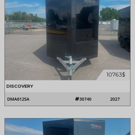
10763$
DISCOVERY
DMA612SA
30740
2027