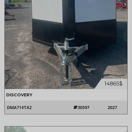
14865$
DISCOVERY
DMA714TA2
30597
2027