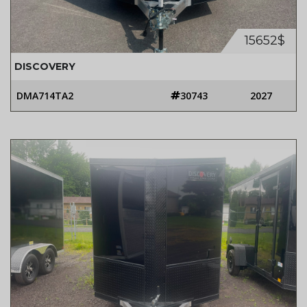
15652$
DISCOVERY
DMA714TA2
30743
2027