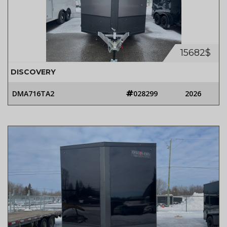
15682$
DISCOVERY
DMA716TA2
028299
2026