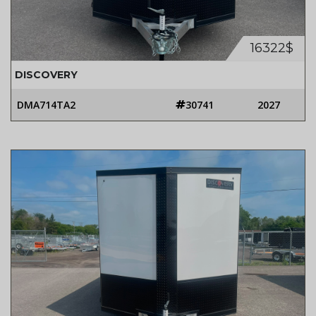
16322$
DISCOVERY
DMA714TA2
30741
2027