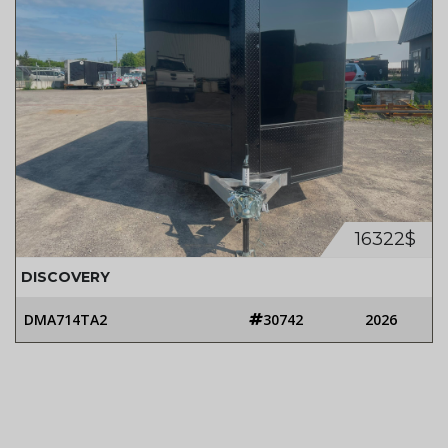
16322$
DISCOVERY
DMA714TA2
30742
2026