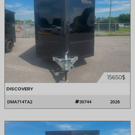
15650$
DISCOVERY
DMA714TA2
30744
2026