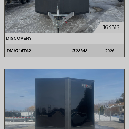
16431$
DISCOVERY
DMA716TA2
28548
2026