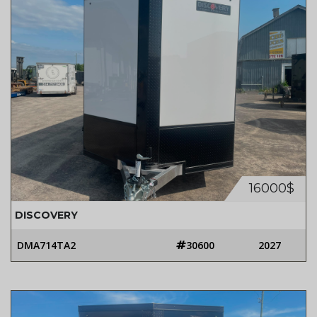
16000$
DISCOVERY
DMA714TA2
30600
2027