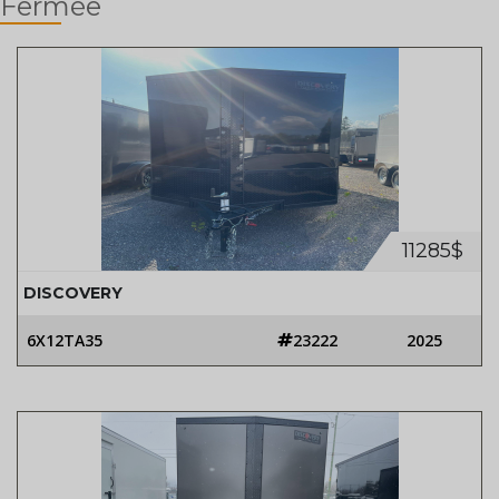
Fermée
11285$
DISCOVERY
6X12TA35
23222
2025