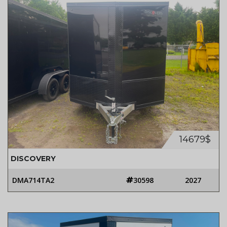
14679$
DISCOVERY
DMA714TA2
30598
2027