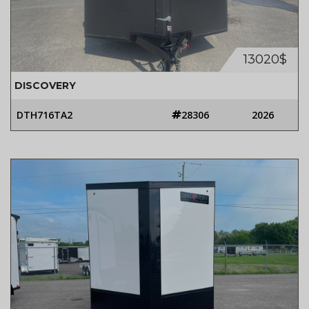
13020$
DISCOVERY
DTH716TA2
28306
2026