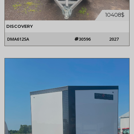
10408$
DISCOVERY
DMA612SA
30596
2027