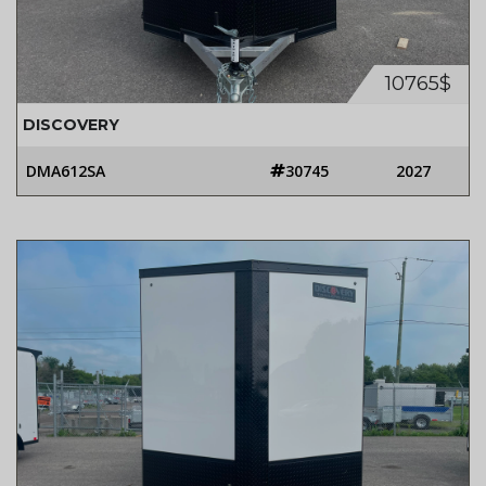
10765$
DISCOVERY
DMA612SA
30745
2027