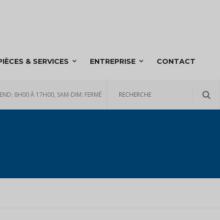
PIÈCES & SERVICES
ENTREPRISE
CONTACT
END: 8H00 À 17H00, SAM-DIM: FERMÉ