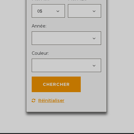
0$
Année:
Couleur:
Réinitialiser