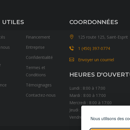
 UTILES
COORDONNÉES
tés
Financement
125 route 125, Saint-Esprit
 nous
Entreprise
1 (450) 397-0774
Confidentialité
Envoyer un courriel
e
Termes et
HEURES D'OUVER
Conditions
ance
Témoignages
Lundi : 8:00 à 17:00
Contactez-nous
Mardi : 8:00 à 17:00
Mercredi : 8:00 à 17:00
Jeudi : 8:00 à 17:00
Vendredi : 8:00 à 17:00
Nous utilisons des co