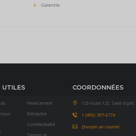
Garantie:
 UTILES
COORDONNÉES
tés
Financement
125 route 125, Saint-Esprit
 nous
Entreprise
1 (450) 397-0774
Confidentialité
Envoyer un courriel
e
Termes et