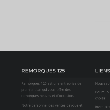
REMORQUES 125
LIENS
Remorques 125 est une entreprise de
Nouveau
premier plan qui vous offre des
Pourquoi
remorques neuves et d'occasion.
choisir
Notre personnel des ventes dévoué et
Inventair