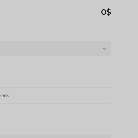
0$
ions