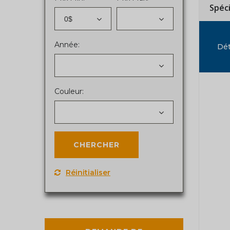
Spéc
0$
Année:
Dét
Couleur:
Réinitialiser