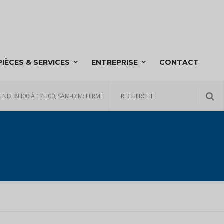
PIÈCES & SERVICES
ENTREPRISE
CONTACT
END: 8H00 À 17H00, SAM-DIM: FERMÉ