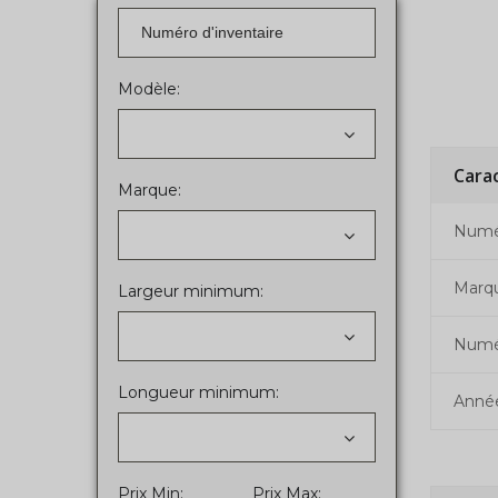
Modèle:
Cara
Marque:
Numér
Marq
Largeur minimum:
Numé
Longueur minimum:
Anné
Prix Min:
Prix Max: