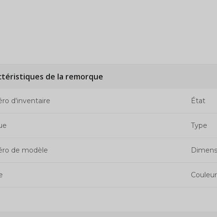
ctéristiques de la remorque
o d'inventaire
État
ue
Type
ro de modèle
Dimens
e
Couleur