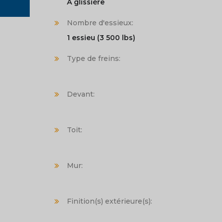
À glissière
Nombre d'essieux:
1 essieu (3 500 lbs)
Type de freins:
Devant:
Toit:
Mur:
Finition(s) extérieure(s):