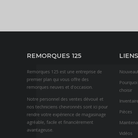
REMORQUES 125
LIENS
Remorques 125 est une entreprise de
Nouveau
premier plan qui vous offre des
Pourquoi
remorques neuves et d'occasion.
choisir
Notre personnel des ventes dévoué et
Inventair
nos techniciens chevronnés sont ici pour
Pièces
rendre votre expérience de magasinage
agréable, facile et financièrement
Mainten
avantageuse.
Vidéos