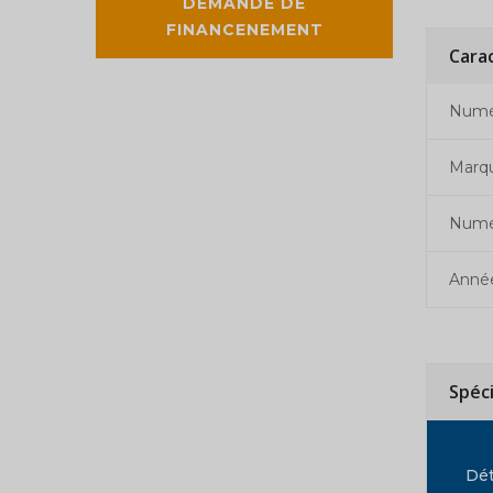
DEMANDE DE
FINANCENEMENT
Cara
Numér
Marq
Numé
Anné
Spéc
Dét