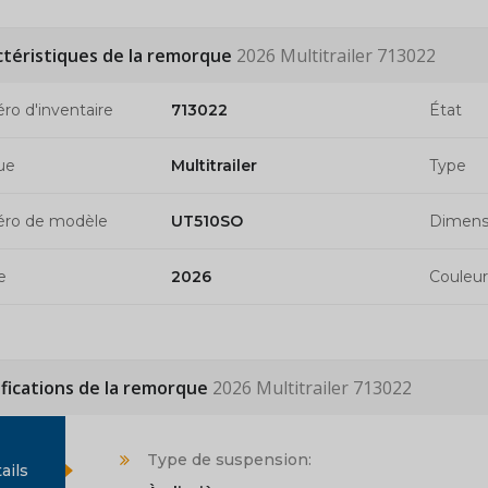
ctéristiques de la remorque
2026 Multitrailer 713022
o d'inventaire
713022
État
ue
Multitrailer
Type
ro de modèle
UT510SO
Dimens
e
2026
Couleur
ifications de la remorque
2026 Multitrailer 713022
Type de suspension:
ails