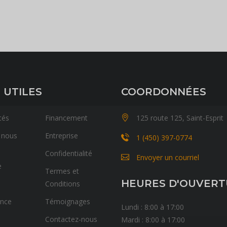
 UTILES
COORDONNÉES
tés
Financement
125 route 125, Saint-Esprit
 nous
Entreprise
1 (450) 397-0774
Confidentialité
Envoyer un courriel
e
Termes et
HEURES D'OUVER
Conditions
ance
Témoignages
Lundi : 8:00 à 17:00
Contactez-nous
Mardi : 8:00 à 17:00