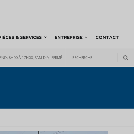
PIÈCES & SERVICES
ENTREPRISE
CONTACT
END: 8H00 À 17H00, SAM-DIM: FERMÉ