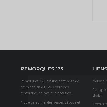
REMORQUES 125
LIENS
Remorques 125 est une entreprise de
Nouveau
premier plan qui vous offre des
Pourquoi
remorques neuves et d'occasion.
choisir
Notre personnel des ventes dévoué et
Inventair