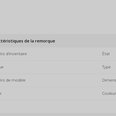
ctéristiques de la remorque
o d'inventaire
État
ue
Type
ro de modèle
Dimens
e
Couleur