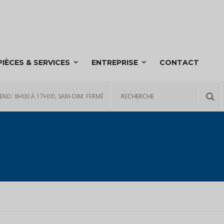
PIÈCES & SERVICES
ENTREPRISE
CONTACT
END: 8H00 À 17H00, SAM-DIM: FERMÉ