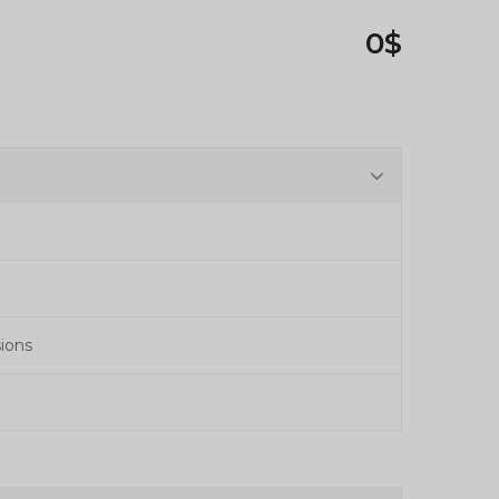
0$
ions