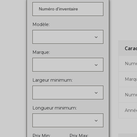
Modèle:
Cara
Marque:
Numér
Marq
Largeur minimum:
Numé
Longueur minimum:
Anné
Prix Min:
Prix Max: