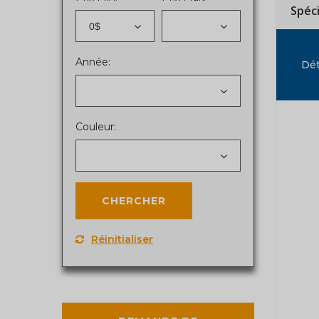
Spéc
0$
Année:
Dét
Couleur:
Réinitialiser