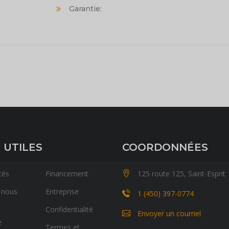
Garantie:
 UTILES
COORDONNÉES
tés
Financement
125 route 125, Saint-Esprit
 nous
Entreprise
1 (450) 397-0774
Confidentialité
Envoyer un courriel
e
Termes et