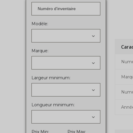
Modèle:
Cara
Marque:
Numér
Marq
Largeur minimum:
Numé
Longueur minimum:
Anné
Prix Min:
Prix Max: