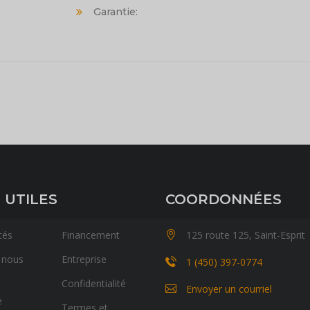
Garantie:
 UTILES
COORDONNÉES
tés
Financement
125 route 125, Saint-Esprit
 nous
Entreprise
1 (450) 397-0774
Confidentialité
Envoyer un courriel
e
Termes et