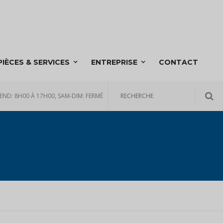
PIÈCES & SERVICES
ENTREPRISE
CONTACT
END: 8H00 À 17H00, SAM-DIM: FERMÉ