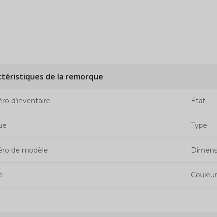
ctéristiques de la remorque
o d'inventaire
État
ue
Type
ro de modèle
Dimens
e
Couleur