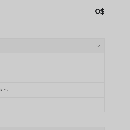
0$
ions