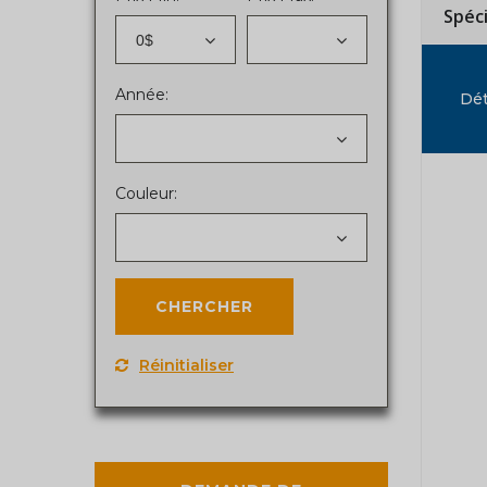
Spéc
0$
Année:
Dét
Couleur:
Réinitialiser