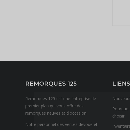
REMORQUES 125
LIENS
Remorques 125 est une entreprise de
Nouveau
premier plan qui vous offre des
Pourquoi
remorques neuves et d'occasion.
choisir
Notre personnel des ventes dévoué et
Inventair