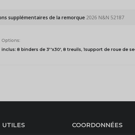
ons supplémentaires de la remorque
2026 N&N 52187
Options:
inclus: 8 binders de 3''x30', 8 treuils, 1support de roue de s
 UTILES
COORDONNÉES