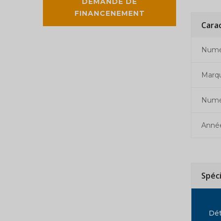
DEMANDE DE
FINANCENEMENT
Cara
Numér
Marq
Numé
Anné
Spéc
Dét