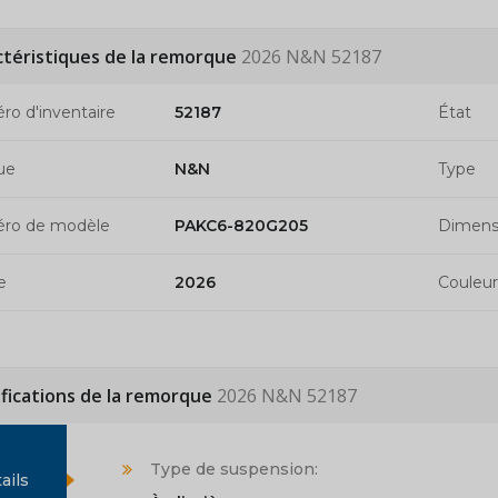
ctéristiques de la remorque
2026 N&N 52187
o d'inventaire
52187
État
ue
N&N
Type
ro de modèle
PAKC6-820G205
Dimens
e
2026
Couleur
ifications de la remorque
2026 N&N 52187
Type de suspension:
ails