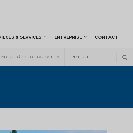
PIÈCES & SERVICES
ENTREPRISE
CONTACT
END: 8H00 À 17H00, SAM-DIM: FERMÉ