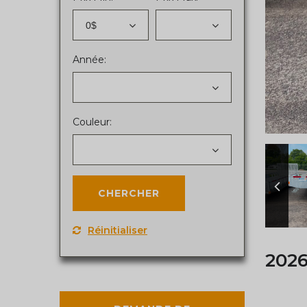
0$
Année:
Couleur:
Réinitialiser
2026