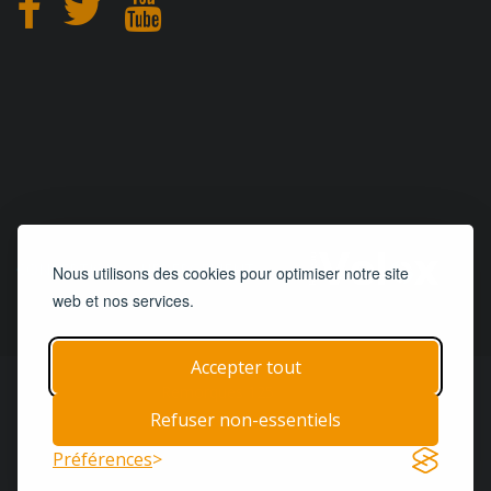
CONCEPTION
et
HÉBERGEMENT
Nous utilisons des cookies pour optimiser notre site
web et nos services.
Accepter tout
© 2019 - 2026
Remorques 125
| Tous droits réservés
Refuser non-essentiels
Accueil
Remorques
Pièces & Services
Préférences
Termes & Conditions
Contact