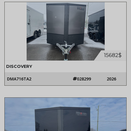
15682$
DISCOVERY
DMA716TA2
028299
2026