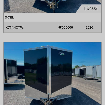
11940$
XCEL
X714HCTW
000600
2026