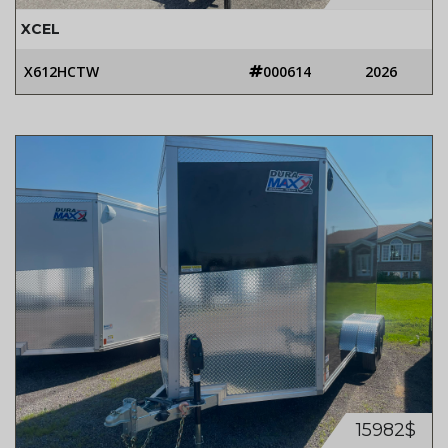
XCEL
X612HCTW
000614
2026
15982$