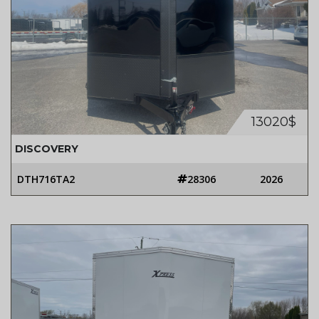
13020$
DISCOVERY
DTH716TA2
28306
2026