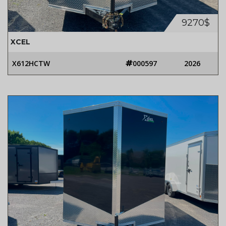
9270$
XCEL
X612HCTW
000597
2026