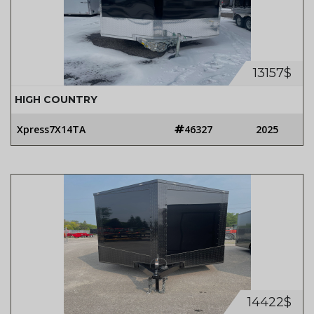
13157$
HIGH COUNTRY
Xpress7X14TA
46327
2025
14422$