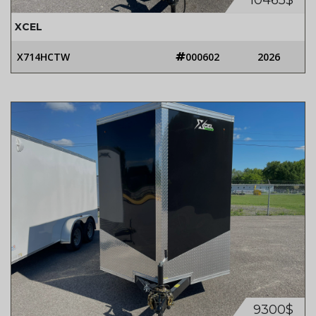
10465$
XCEL
X714HCTW
000602
2026
9300$