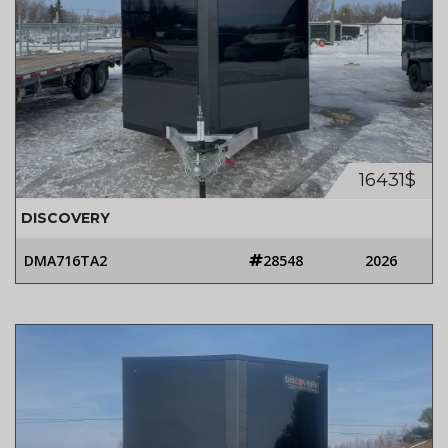
16431$
DISCOVERY
DMA716TA2
28548
2026