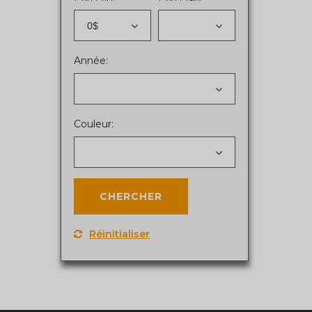
0$
Année:
Couleur:
Réinitialiser