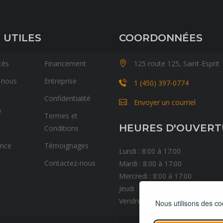
 UTILES
COORDONNÉES
tés
Financement
125 route 125, Saint-Esprit
 nous
Entreprise
1 (450) 397-0774
Confidentialité
Envoyer un courriel
e
Termes et
HEURES D'OUVER
Conditions
ance
Témoignages
Lundi : 8:00 à 17:00
Contactez-nous
Mardi : 8:00 à 17:00
Mercredi : 8:00 à 17:00
Jeudi : 8:00 à 17:00
Vendredi : 8:00 à 17:00
Nous utilisons des co