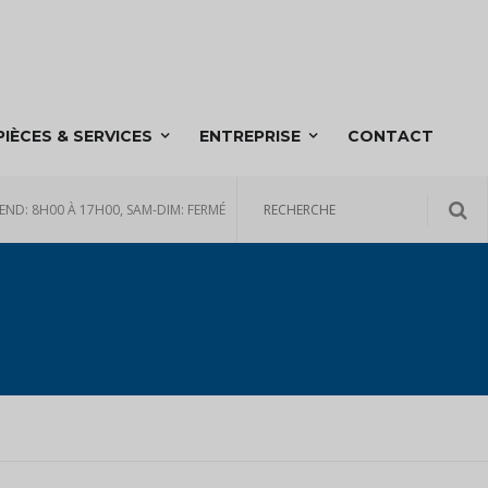
PIÈCES & SERVICES
ENTREPRISE
CONTACT
END: 8H00 À 17H00, SAM-DIM: FERMÉ