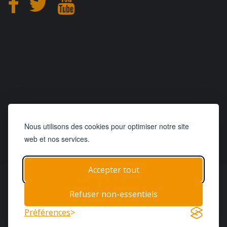
CONCEPTION
et
HÉBERGEMENT
Nous utilisons des cookies pour optimiser notre site
web et nos services.
Accepter tout
© 2019 - 2026
Remorques 125
| Tous droits réservés
Refuser non-essentiels
Accueil
Remorques
Pièces & Services
Préférences
Termes & Conditions
Contact