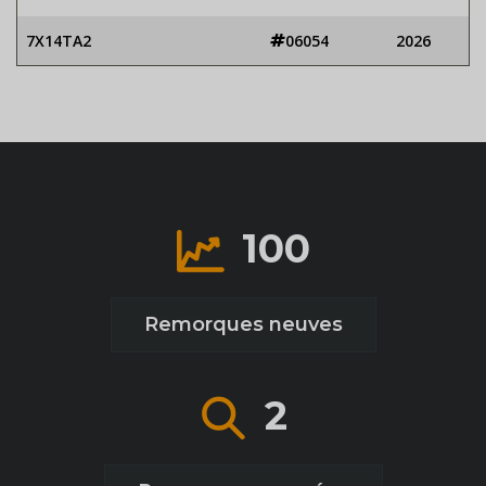
7X14TA2
06054
2026
100
Remorques neuves
2