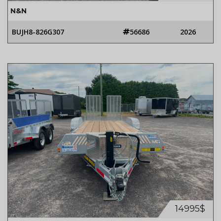
N&N
BUJH8-826G307
56686
2026
14995$