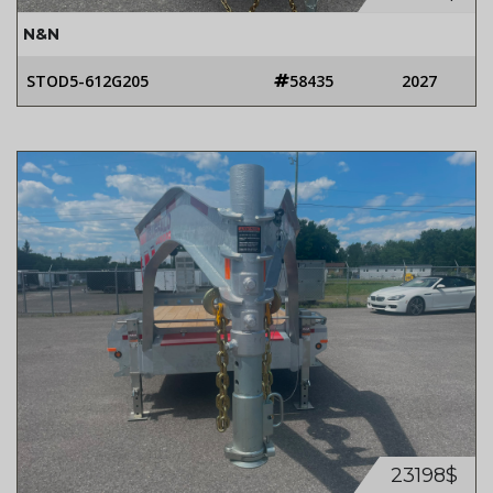
N&N
STOD5-612G205
58435
2027
23198$