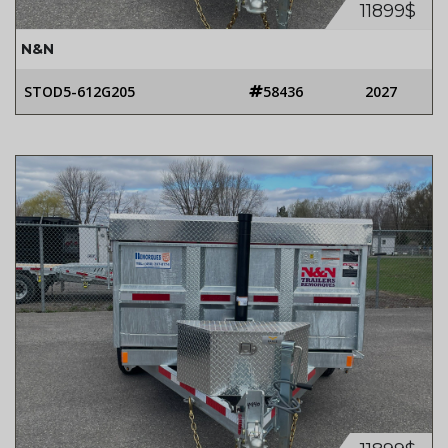
11899$
N&N
STOD5-612G205
58436
2027