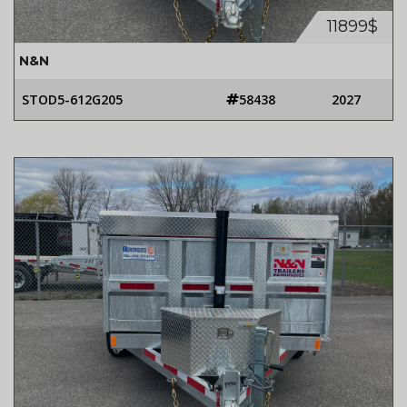
11899$
N&N
STOD5-612G205
58438
2027