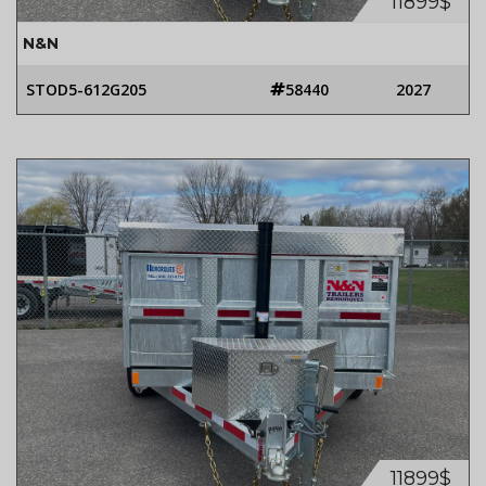
11899$
N&N
STOD5-612G205
58440
2027
11899$