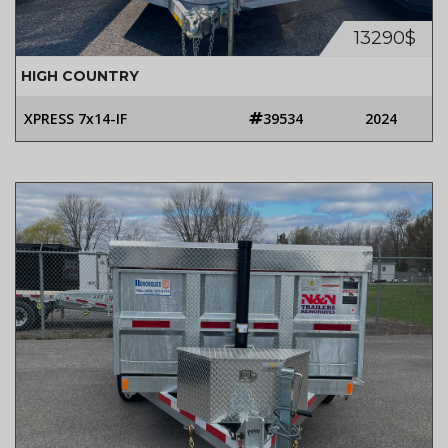
13290$
HIGH COUNTRY
XPRESS 7x14-IF
39534
2024