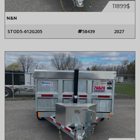
11899$
N&N
STOD5-612G205
58439
2027